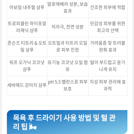
알로에베라 성분, 보습
아보덤 내추럴 샴푸
건조한 피부에 적합
효과
트로피클린 하이포알
민감성 피부를 위한
저자극, 천연 성분
러제닉 샴푸
최고의 선택
존슨즈 티트리 & 오트
오트밀과 티트리 오일
가려움증 및 트러블
밀 샴푸
로 피부 진정
완화 효과
워프 오가닉 코코넛
유기농 코코넛 오일 함
털이 부드럽고 윤기
샴푸
유
나게 유지
pH 5.5 밸런스로 피부
지성 피부 관리에 효
세바메드 강아지 샴푸
보호
과적
목욕 후 드라이기 사용 방법 및 털 관
리 팁 🌬️