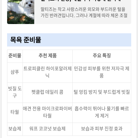
말티즈는 작고 사랑스러운 외모와 부드러운 털을
가진 반려견입니다. 그러나 계절에 따라 체온 조절
과 건강 관리가 필요한 민감한 품종이기도 합니다.
계절마다 달라지는 환경에 맞춰 적절한
목욕 준비물
준비물
추천 제품
주요 특징
트로피클린 하이포알러제
민감성 피부를 위한 저자극 제
샴푸
닉
품
빗질 도
펫클럽 데일리 콤
털 엉킴 방지 및 부드럽게 빗질
구
애견 전용 마이크로파이버
흡수력이 뛰어나 물기를 빠르
타월
타월
게 제거
보습제
워프 코코넛 보습제
보습과 피부 진정 효과