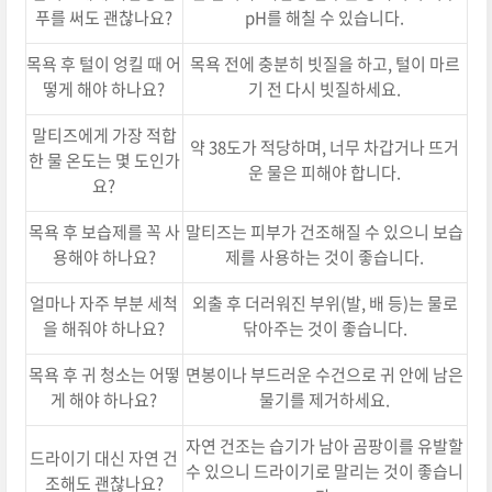
푸를 써도 괜찮나요?
pH를 해칠 수 있습니다.
목욕 후 털이 엉킬 때 어
목욕 전에 충분히 빗질을 하고, 털이 마르
떻게 해야 하나요?
기 전 다시 빗질하세요.
말티즈에게 가장 적합
약 38도가 적당하며, 너무 차갑거나 뜨거
한 물 온도는 몇 도인가
운 물은 피해야 합니다.
요?
목욕 후 보습제를 꼭 사
말티즈는 피부가 건조해질 수 있으니 보습
용해야 하나요?
제를 사용하는 것이 좋습니다.
얼마나 자주 부분 세척
외출 후 더러워진 부위(발, 배 등)는 물로
을 해줘야 하나요?
닦아주는 것이 좋습니다.
목욕 후 귀 청소는 어떻
면봉이나 부드러운 수건으로 귀 안에 남은
게 해야 하나요?
물기를 제거하세요.
자연 건조는 습기가 남아 곰팡이를 유발할
드라이기 대신 자연 건
수 있으니 드라이기로 말리는 것이 좋습니
조해도 괜찮나요?