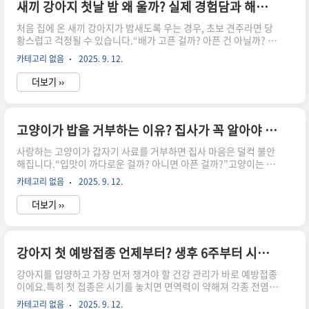
이에게 흔한 원인입니다.🤒 바이러스/세균 감염 : 장염, 범백혈구감
새끼 강아지 첫날 밤 왜 울까? 실제 경험담과 해결법 🐶🌙
소증 같은 전염성 질환도 위험합니다.😰 스트레스 : 환경 변화, 분리
처음 집에 온 새끼 강아지가 밤새도록 우는 경우, 초보 견주라면 당
불안도 장 건강에 영향을 줍니다.🐾..
황스럽고 걱정될 수 있습니다.“배가 고픈 걸까? 아픈 건 아닐까? 그
냥 잠투정일까?”하지만 대부분의 경우 첫날 밤 울음은 자연스러운
카테고리 없음
2025. 9. 12.
적응 과정이에요.오늘은 실제 경험담과 함께, 새끼 강아지 첫날 밤
울음을 극복하는 방법을 알려드릴게요.🐾 1. 새끼 강아지가 첫날 밤
더보기 ››
우는 이유1️⃣ 낯선 환경의 두려움엄마와 형제들과 떨어져 처음 보는
곳에 오면 불안감이 커집니다.2️⃣ 분리불안낯설고 외로운 상황에서
본능적으로 보호자를 찾으며 우는 경우가 많습니다.3️⃣ 배고픔·갈
증낮 동안 충분히 먹지 못했거나 물이 없는 경우 울음으로 신호를 보
고양이가 밥을 거부하는 이유? 집사가 꼭 알아야 할 7가지 원인과 해결법 🐱🍽️
내요.4️⃣ 배변 욕구아직 배변 훈련이 안 된 새끼 강아지는 화장실이
사랑하는 고양이가 갑자기 사료를 거부하면 집사 마음은 덜컥 불안
필요할 때 울기도 합니다.🐾 2. 실제 경..
해집니다.“입맛이 까다로운 걸까? 아니면 아픈 걸까?”고양이는 신
체 변화에 예민한 동물이기 때문에 밥 거부는 중요한 신호일 수 있어
카테고리 없음
2025. 9. 12.
요.오늘은 고양이가 밥을 거부하는 7가지 주요 원인과 집사가 취해
야 할 대처법을 알려드릴게요.🐾 1. 사료 문제 (맛·냄새·식감 불만)
더보기 ››
유통기한이 지난 사료, 산패된 기름 냄새는 민감한 고양이가 바로
거부합니다.건식 사료만 오래 먹으면 질려서 습식·간식을 선호하게
되기도 해요.👉 해결법 : 사료 보관은 밀폐 용기에, 습식·건식 번갈
아 급여, 미지근한 물에 불려 향을 살려보세요.🐾 2. 환경 변화 스트
강아지 첫 예방접종 언제부터? 생후 6주부터 시작하는 완벽 가이드 🐶💉
레스이사, 가족 변화, 새 가구나 다른 동물의 등장도 고양이에게는
강아지를 입양하고 가장 먼저 챙겨야 할 건강 관리가 바로 예방접종
큰 스트레스.👉 해결법 : 식사 공간은 조용하..
이에요.특히 첫 접종은 시기를 놓치면 면역력이 약해져 각종 전염병
에 노출될 위험이 커지죠.“도대체 언제부터 시작해야 할까?” “무엇
카테고리 없음
2025. 9. 12.