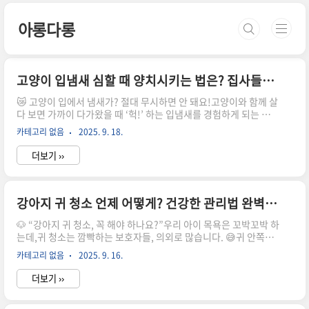
본문 바로가기
아롱다롱
고양이 입냄새 심할 때 양치시키는 법은? 집사들이 꼭 알아야 할 완벽 가이드
😿 고양이 입에서 냄새가? 절대 무시하면 안 돼요!고양이와 함께 살
다 보면 가까이 다가왔을 때 ‘헉!’ 하는 입냄새를 경험하게 되는 순간
이 있습니다."사료 때문인가?" "그냥 고양이는 입냄새 나는 거 아
카테고리 없음
2025. 9. 18.
냐?"라고 생각하고 넘기기 쉽지만,심한 입냄새는 단순한 문제 그 이
상일 수 있어요!👉 특히 치석, 잇몸 질환, 위장 문제 등 건강 이상 신
더보기 ››
호일 가능성이 높기 때문에 즉각적인 관심이 필요합니다.🪥 고양이
양치, 왜 이렇게 중요할까?사람과 마찬가지로, 고양이도 매일 양치
가 필요합니다.하지만 대다수의 집사들은 “고양이가 양치를 가만히
하게 둘 리가 있나…” 하며실행에 옮기지 못하는 경우가 많죠.하지
강아지 귀 청소 언제 어떻게? 건강한 관리법 완벽 가이드
만 방치하면 다음과 같은 문제로 이어질 수 있어요:1️⃣ 치은염, 치주
🐶 “강아지 귀 청소, 꼭 해야 하나요?”우리 아이 목욕은 꼬박꼬박 하
염 등의 치과 질환2️⃣ 심장, 신장 질..
는데,귀 청소는 깜빡하는 보호자들, 의외로 많습니다. 😅귀 안쪽은
눈에 잘 보이지 않고,아이가 만지면 싫어해서 자꾸 미루게 되죠.하
카테고리 없음
2025. 9. 16.
지만 강아지 귀는 통풍이 잘 안 되고, 습기에 취약해청결 관리가 매
우 중요한 부위입니다.제대로 관리하지 않으면 외이염, 귀 진드기,
더보기 ››
악취, 피부염까지 이어질 수 있어요!오늘은강아지 귀 청소의 필요성
부터언제, 어떻게, 얼마나 자주 해야 하는지,그리고 실전 귀 청소 방