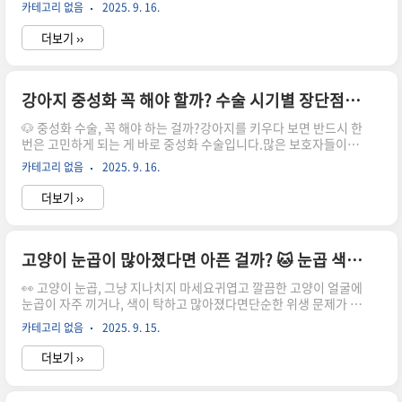
자기 질주하고, 점프하고, 벽 타고 뛰고…우리 집은 놀이터이자 트
카테고리 없음
2025. 9. 16.
랙이 되어버리죠. 😅낮에는 괜찮지만,이른 새벽이나 늦은 밤, 아래
층에서 올라오는 층간소음 항의에마음 졸이며 살고 계신다면지금
더보기 ››
부터 소개할 고양이 층간소음 해결 꿀팁을 꼭 참고해보세요!🕵️ 고양
이 '우다다'는 왜 할까요?고양이 우다다는 자연스러운 습성입니다.
사냥 본능을 해소하기 위한 행동에너지가 넘쳐 흥분 상태일 때스트
레스 해소 목적의 과잉 행동혼자 있는 시간이 많을 경우특히 야행성
강아지 중성화 꼭 해야 할까? 수술 시기별 장단점 총정리
습성 때문에 새벽이나 밤 시간대에 우다다가 집중되기도 해요.이는
🐶 중성화 수술, 꼭 해야 하는 걸까?강아지를 키우다 보면 반드시 한
당연한 행동이지만, 아랫집 입장에선 충격음으로 느껴질 수 있죠.
번은 고민하게 되는 게 바로 중성화 수술입니다.많은 보호자들이
그..
“꼭 해야 하나요?”, “언제 하는 게 좋을까요?”, “안 하면 안 되나
카테고리 없음
2025. 9. 16.
요?” 같은궁금증을 가지고 있어요. 중성화 수술은 단순히 번식을 막
는 것 이상의 의미를 갖고 있습니다.건강, 행동, 장기적인 삶의 질에
더보기 ››
밀접하게 연결돼 있기 때문이죠.이번 글에서는 중성화 수술을 해야
하는 이유와 시기별 장단점,그리고 꼭 알고 있어야 할 부작용까지
정리해드립니다.우리 반려견의 삶을 더 건강하고 행복하게 만들기
위한 핵심 정보, 지금부터 시작해볼게요! 😊⏰ 중성화 수술, 언제 해
고양이 눈곱이 많아졌다면 아픈 걸까? 🐱 눈곱 색·양·위치별 건강 신호 완벽 가이드
야 하나요?중성화 시기의 선택은 아이의 건강과 성격 형성에 영향
👀 고양이 눈곱, 그냥 지나치지 마세요귀엽고 깔끔한 고양이 얼굴에
을 줍니다.정확한 시기를 파악하기 위해 아래 기..
눈곱이 자주 끼거나, 색이 탁하고 많아졌다면단순한 위생 문제가 아
닌 건강의 이상 신호일 수 있습니다.특히 눈곱의 색·양·형태·위치
카테고리 없음
2025. 9. 15.
에 따라숨겨진 질병을 조기 발견할 수 있으니꼼꼼한 관찰이 필수!🧼
고양이 눈곱의 정상 상태는?고양이도 사람처럼 자고 일어나면조금
더보기 ››
의 눈곱이 생길 수 있어요.✅ 투명하거나 회백색의 소량 눈곱✅ 매일
아침 같은 위치에만 약간 있음✅ 딱딱하지 않고 촉촉한 상태👉 이
경우는 정상적인 눈물 분비 후 건조된 것으로걱정하지 않아도 돼요!