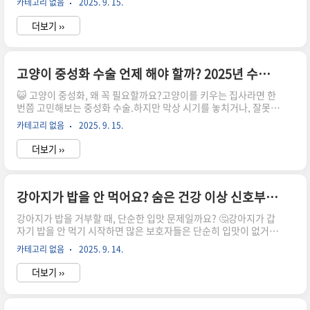
카테고리 없음
2025. 9. 15.
견일수록 발톱이 길게 자라서✅ 관절에 무리✅ 발가락 변형✅ 발바
닥 통증✅ 발톱이 살을 찌르는 ‘내향성 발톱’같은 문제가 생기기 쉽
더보기 ››
습니다.🙅 발톱을 너무 오랫동안 안 자르면,강아지가 걷는 걸 꺼려
하고 우울해질 수도 있어요!⏱️ 강아지 발톱 자르는 적절한 주기는?
2025년 수의학 기준으로 가장 이상적인 발톱 손질 주기!✔️ 평균 주
기: 2주~4주에 한 번하지만 아래 조건에 따라 주기는 달라질 수 있
고양이 중성화 수술 언제 해야 할까? 2025년 수의사가 추천하는 적정 시기 총정리
어요👇1️⃣ 실내견 → 2주마다2️⃣ 산책 자주 하는 강아지 → 3~4주마
😺 고양이 중성화, 왜 꼭 필요할까요?고양이를 키우는 집사라면 한
다3️⃣ 노령견, 활동량 적은 아이 → 2주 ..
번쯤 고민해보는 중성화 수술.하지만 막상 시기를 놓치거나, 잘못된
정보로 미루다 보면고양이의 건강에 치명적인 영향을 줄 수 있어요.
카테고리 없음
2025. 9. 15.
특히 2025년 최신 수의학 정보에 따르면,중성화 시기를 놓쳤을 때
생길 수 있는 건강 문제들이 더 구체적으로 밝혀졌습니다.🐾 발정
더보기 ››
스트레스로 인한 행동 문제🐾 불필요한 마킹과 야옹이 소리🐾 암컷
의 경우 자궁축농증, 유선종양🐾 수컷의 경우 고환암, 영역 싸움👉
반려묘의 건강한 삶과 장수를 위해정확한 중성화 수술 시기를 아는
것이 아주 중요합니다.⏱️ 고양이 중성화 수술, 가장 이상적인 시기
강아지가 밥을 안 먹어요? 숨은 건강 이상 신호부터 대처법까지 완벽 가이드
2025년 최신 기준으로 살펴본 수술 적정 시기!🐈 암컷 고양이권장
강아지가 밥을 거부할 때, 단순한 입맛 문제일까요? 🤔강아지가 갑
시기: 생후 5~6개월 전후이유: 첫 발정 ..
자기 밥을 안 먹기 시작하면 많은 보호자들은 단순히 입맛이 없거나
간식 때문이라고 생각하기 쉽습니다.하지만 반려견의 식욕 변화는
카테고리 없음
2025. 9. 14.
몸의 이상을 알리는 중요한 신호일 수 있습니다.특히 하루 이상 아
무것도 먹지 않거나, 평소와 다른 행동이 동반된다면 반드시 주의
더보기 ››
깊게 관찰해야 합니다.📌 이번 글에서는 강아지가 밥을 안 먹을 때
체크해야 할 건강 신호와 보호자가 취해야 할 대응법을 정리해드립
니다.지금 바로 확인하고 우리 아이의 건강을 지켜주세요! 💕✅ 강