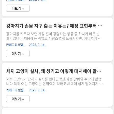
해 반드시 필요한 습관입니다.오늘은 고양이가 발톱 깎기를 거부하
는 이유부터,집사가 실천할 수 있는 편안한 훈련 방법과 노하우까지
더보기 ››
정리해드릴게요.😾 1. 고양이가 발톱 깎기를 싫어하는 이유🐈 낯선
소리와 감각 : 발톱깎기의 소리와 압박감이 불안하게 만듭니다.😨
과거의 불쾌한 경험 : 한 번이라도 발톱을 과하게 자른 경험이 있으
면 트라우마가 생길 수 있어요.🤲 신체 구속에 대한 거부감 : 고양이
강아지가 손을 자꾸 핥는 이유는? 애정 표현부터 건강 신호까지 🐶👅
는 억지로 잡히는 걸 극도로 싫어합니다.🩹 발바닥 통증 : 이미 상처
강아지를 키우다 보면 가장 흔히 경험하는 행동 중 하나가 바로 손
나 발톱 질환이 있는 경우 통증 때문에 피할 수 있..
핥기입니다.처음에는 귀엽고 사랑스럽게 느껴지지만, 지나치게 반
복되면 “왜 이럴까?” 궁금해지죠.오늘은 강아지가 손을 핥는 이유
카테고리 없음
2025. 9. 14.
부터 행동이 과할 때의 해결 방법까지, 보호자가 꼭 알아야 할 내용
을 정리했습니다.🐾 1. 강아지가 손을 핥는 흔한 이유❤️ 애정 표현 :
더보기 ››
보호자를 좋아하고 신뢰한다는 표시예요.🐕 본능적 행동 : 무리 생
활을 하던 습성의 연장선으로, 복종과 친밀함의 표현입니다.🍖 냄새
와 맛 : 손에 남은 음식 냄새나 땀의 짠맛이 강아지를 유혹합니다.😢
스트레스 해소 : 불안하거나 지루할 때 반복적으로 핥으며 안정감을
새끼 고양이 설사, 왜 생기고 어떻게 대처해야 할까? 응급처치 가이드 🐱💦
느낍니다.🩺 건강 문제 : 강박행동, 알레르기, 구강 질환 등 건강 신
새끼 고양이가 갑자기 설사를 한다면 보호자는 당황할 수밖에 없습
호일 수 있습니다.🐾 2. 핥기가 과..
니다.특히 어린 고양이는 면역력이 약하고 체력이 쉽게 떨어지기 때
문에 빠른 응급 대처가 필요합니다.오늘은 집에서 바로 할 수 있는
카테고리 없음
2025. 9. 14.
새끼 고양이 설사 응급처치 방법과 함께,설사를 일으키는 원인, 예
방 팁까지 정리해드릴게요.🐾 1. 새끼 고양이 설사의 흔한 원인🍼
더보기 ››
우유 소화 문제 : 일반 우유는 유당 분해가 잘 안 돼 설사를 유발합니
다.🍗 사료 변화 : 갑작스럽게 사료를 바꾸면 장이 적응하지 못하고
설사가 생겨요.🦠 기생충 감염 : 회충, 편충 같은 기생충은 새끼 고양