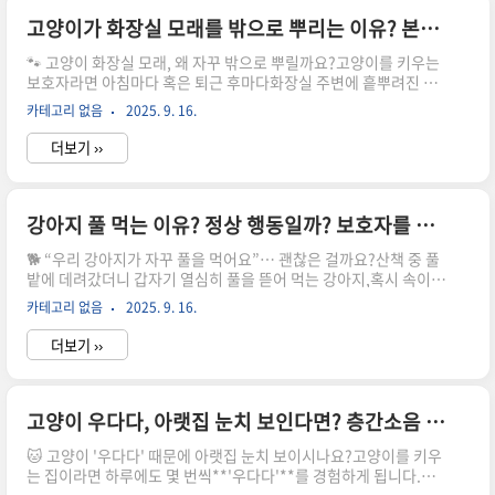
법과 주의사항까지건강한 귀 관리를 위한 완벽 가이드로 정리해드
릴게요! 🧼🐾🧠 왜 귀 청소가 중요한가요?강아지의 귀는 사람보다
고양이가 화장실 모래를 밖으로 뿌리는 이유? 본능부터 해결법까지 완벽 가이드
훨씬 구조가 복잡해요.게다가 대부분의 견종은 귓바퀴가 크고 털로
🐾 고양이 화장실 모래, 왜 자꾸 밖으로 뿌릴까요?고양이를 키우는
덮여 있어습기가 잘 차고 통풍이 어려운 구조입니다..
보호자라면 아침마다 혹은 퇴근 후마다화장실 주변에 흩뿌려진 모
래를 청소하면서“도대체 왜 이렇게 뿌리는 거야…?” 하고 한숨 쉬
카테고리 없음
2025. 9. 16.
어본 경험, 다들 있으시죠? 😓고양이의 모래 뿌리기 행동은 귀찮고
번거로운 게 아니라,고양이의 본능과 환경 적응의 표현입니다.이번
더보기 ››
글에서는고양이가 왜 모래를 밖으로 뿌리는지에 대한 이유부터,실
질적인 해결 방법, 고양이 화장실 환경 개선 꿀팁까지실제 보호자들
이 궁금해하는 핵심만! 정리해드립니다. ✅🧠 모래를 뿌리는 고양이
의 5가지 행동 심리1. 본능적인 배설 흔적 가리기야생에서 고양이
강아지 풀 먹는 이유? 정상 행동일까? 보호자를 위한 완벽 가이드
는 배설 후 자신의 흔적을 감추기 위해흙이나 낙엽으로 배설물을 덮
🐕 “우리 강아지가 자꾸 풀을 먹어요”… 괜찮은 걸까요?산책 중 풀
는 행동을 해왔어요.이 습성이 남아, 실내에서도 모래를 깊게 파고 ..
밭에 데려갔더니 갑자기 열심히 풀을 뜯어 먹는 강아지,혹시 속이
안 좋은 걸까? 영양이 부족한 걸까?걱정된 적 한 번쯤 있으시죠? 😟
카테고리 없음
2025. 9. 16.
강아지가 풀을 먹는 행동은 의외로 흔한 행동입니다.하지만 그 이유
는 다양하고, 경우에 따라 주의가 필요할 수도 있어요.이번 글에서
더보기 ››
는강아지가 풀을 먹는 진짜 이유부터,정상과 비정상 행동 구분법,
주의할 점, 보호자가 할 수 있는 대처법까지꼼꼼히 알려드릴게요!
✅🌿 강아지가 풀을 먹는 6가지 주요 이유1. 자연스러운 본능적 행
동개는 원래 잡식성 동물입니다.늑대나 들개도 식물성 섬유소를 섭
고양이 우다다, 아랫집 눈치 보인다면? 층간소음 완벽 해결법 총정리
취하곤 했어요.풀을 먹는 건 본능적으로 위장 운동을 도우려는 습성
🐱 고양이 '우다다' 때문에 아랫집 눈치 보이시나요?고양이를 키우
일 수 있어요.2. 소화 불량 또는 위장 자극 해소속이 더..
는 집이라면 하루에도 몇 번씩**'우다다'**를 경험하게 됩니다.갑