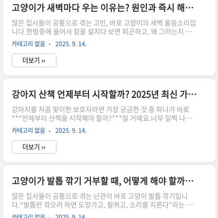
아지가 밥을 안 먹는 이유, 단순히 입맛 때문만은 아니다!밥을 거부
고양이가 새벽마다 우는 이유는? 원인과 즉시 해결법 🐱🌙
하는 원인에는 다음과 같은 다양한 요인이 있을 수 있어요.1️⃣ 소화
많은 집사들이 공통으로 겪는 고민, 바로 고양이의 새벽 울음소리입
불량 또는 위장 장애소화가 잘 안 되면 밥 자체를 거부하..
니다.한밤중에 울어서 잠을 설치다 보면 피곤하고, 왜 그러는지 답
답하기도 하죠.오늘은 고양이가 새벽에 우는 원인과 함께,바로 실천
카테고리 없음
2025. 9. 14.
할 수 있는 즉각적인 해결 방법을 알려드릴게요.😿 1. 고양이가 새
벽에 우는 흔한 원인🍽️ 배고픔 : 저녁 식사가 일찍 끝나면 새벽에 배
더보기 ››
가 고파 집사를 깨울 수 있어요.🐾 활동 욕구 : 고양이는 야행성 성향
이 강해, 밤에 더 활발해집니다.😰 분리 불안 : 집사와 떨어져 있다
는 불안감 때문에 울기도 합니다.💡 환경 변화 : 이사, 가구 이동, 새
로운 가족 등 환경 변화가 스트레스가 될 수 있습니다.🩺 건강 문제 :
강아지 산책 언제부터 시작할까? 2025년 최신 가이드 🐶🚶‍♂️
노묘의 치매, 갑상선 질환, 통증 등이 원인일 수 있습니다.😺 2. 즉시
강아지를 처음 맞이한 보호자라면 가장 궁금한 것 중 하나가 바로
할 수 있는 해결..
**“언제부터 산책을 시작해야 할까?”**일 거예요.너무 일찍 나가
면 감염병 위험이 걱정되고, 너무 늦으면 사회성이 부족해질 수 있
카테고리 없음
2025. 9. 14.
죠.오늘은 강아지 산책 시작 시기와 주의사항, 그리고 2025년 최신
가이드라인까지 완벽 정리해드릴게요.🐾 1. 강아지 산책 시작 시기
더보기 ››
⏳ 생후 2개월 전 : 면역력이 약해 외부 활동은 금지해야 합니다.💉
예방접종 완료 후 2주 : 보통 5차 종합 접종까지 끝나고 2주가 지나
야 안전합니다.📆 평균 14~16주령 : 이 시기가 대부분의 강아지가
첫 산책을 나갈 수 있는 적절한 시점이에요.👉 즉, 예방접종 완료 후
고양이가 발톱 깎기 거부할 때, 어떻게 해야 할까? 집사 필수 대처법 🐾✂️
+ 2주 뒤가 안전한 공식입니다.🐾 2. 산책 시작 전 꼭 확인할 것예방
많은 집사들이 공통으로 겪는 난관이 바로 고양이 발톱 깎기입니
접종(종합, 코로나, 켄..
다.“발톱만 깎으려 하면 도망가고, 할퀴고, 소리를 지른다”라는 고
민이 정말 많죠.하지만 발톱 관리는 고양이 건강과 집안 안전을 위
카테고리 없음
2025. 9. 14.