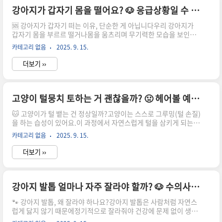
🚨 비정상적인 눈곱, 이렇게 구별하세요🟤 갈색 또는 붉은색 눈곱가
강아지가 갑자기 몸을 떨어요? 🐶 응급상황일 수 있는 원인과 즉각 대처법 총정리
능성: 눈물 산화, 눈물관 막힘, 안검염특징: 주로 눈 아래 방향으로
🆘 강아지가 갑자기 떠는 이유, 단순한 게 아닙니다우리 강아지가
흘러나옴주의: 피부 착색, 눈물 자국 발생🟢 노란색..
갑자기 몸을 부르르 떨거나몸을 움츠리며 무기력한 모습을 보인다
면,“춥나?” 하고 생각하기 쉽지만⚠️ 그 떨림이 응급상황의 전조일
카테고리 없음
2025. 9. 15.
수 있습니다.특히 평소와 다른 행동이 동반된다면절대 가볍게 넘기
면 안 돼요!📋 강아지 떨림, 원인별로 이렇게 다릅니다🥶 1. 단순
더보기 ››
‘추위’에 의한 떨림실내온도 낮거나, 산책 후 체온 저하털이 짧은 단
모종 or 노령견일수록 민감떨림 + 웅크리기 + 귀 차게 접힘👉 따뜻
한 담요, 온열매트로 체온 회복!🤯 2. 스트레스·불안으로 인한 떨림
혼자 있을 때, 낯선 장소, 큰 소음(천둥·불꽃놀이 등)하품, 입맛 다
고양이 털뭉치 토하는 거 괜찮을까? 🤢 헤어볼 예방과 관리 방법 완벽 가이드
시기, 귀 뒤로 젖히기 동반👉 안정을 위한 조용한 공간 제공 + 향기
🐱 고양이가 털 뱉는 건 정상일까?고양이는 스스로 그루밍(털 손질)
요법(아로마 등)👉 장기적으로는 행..
을 하는 습성이 있어요.이 과정에서 자연스럽게 털을 삼키게 되는
데,쌓인 털이 위장에서 뭉쳐지면 **‘헤어볼’**이 됩니다.가끔 털뭉
카테고리 없음
2025. 9. 15.
치를 토하는 건 자연스러운 일이지만,📛 토하는 횟수가 잦아지면 위
험 신호일 수 있어요!🚨 너무 자주 토하면?위장 자극 → 식욕 저하
더보기 ››
장폐색 가능성심하면 수술적 제거 필요👉 헤어볼은 예방이 최선입
니다!💬 고양이 헤어볼, 왜 생기는 걸까?🧶 1. 과도한 그루밍스트레
스나 불안, 지루함으로 인해필요 이상으로 털을 핥을 경우털 섭취량
이 늘어나 헤어볼 위험 증가🧶 2. 계절적 털갈이봄, 가을철 환절기
강아지 발톱 얼마나 자주 잘라야 할까? 🐶 수의사가 알려주는 발톱 자르는 주기와 안전한 방법 총정리
에는털 빠짐이 급격히 증가→ 그루밍 시 더 많은 털 섭취🧶 3. 장운
🐾 강아지 발톱, 왜 잘라야 하나요?강아지 발톱은 사람처럼 자연스
동 저하노령묘, 활동량 부족 고양이는장운동이..
럽게 닳지 않기 때문에정기적으로 잘라줘야 건강에 문제 없이 생활
할 수 있어요.특히 산책을 자주 하지 않거나,실내생활이 많은 반려