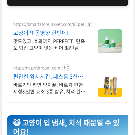
https://smartstore.naver.com/88pet
광고
고양이 잇몸영양 한번에!
맛도있고, 효과까지 PERFECT! 만족
도 업업 고양이 잇몸 케어 88덴탈가
드
http://m.pethroom.com
광고
편안한 양치시간, 페스룸 3천원
할인쿠폰 받기
바르기만 하면 양치끝! 바르기 편한
제형&천연 효소 3종 함유, 치석 완벽
예방! 페스룸 구독하면 평생 모래&
배변패드 최저가! 첫 구독 시 50%
페이백까지!
😺 고양이 입 냄새, 치석 때문일 수 있
어요!