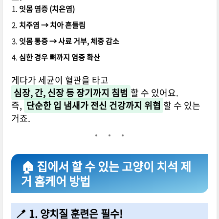
잇몸 염증 (치은염)
치주염 → 치아 흔들림
잇몸 통증 → 사료 거부, 체중 감소
심한 경우 뼈까지 염증 확산
게다가 세균이 혈관을 타고
심장, 간, 신장 등 장기까지 침범
할 수 있어요.
즉,
단순한 입 냄새가 전신 건강까지 위협
할 수 있는
거죠.
🏠 집에서 할 수 있는 고양이 치석 제
거 홈케어 방법
🪥 1. 양치질 훈련은 필수!