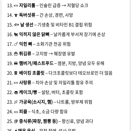
🍬
자일리톨
– 인슐린 급증 → 저혈당 쇼크
🍄
독버섯류
– 간 손상, 경련, 사망
🐟
날 생선
– 기생충 및 비타민 B1 결핍 위험
🐔
익히지 않은 닭뼈
– 날카롭게 부서져 장기에 손상
🍗
익힌 뼈
– 소화기관 천공 위험
🍟
튀김류
– 고지방 → 췌장염 유발
🍔
햄버거/패스트푸드
– 염분, 지방, 양념 모두 유해
🍫
베이킹 초콜릿
– 다크초콜릿보다 테오브로민 더 많음
🍬
사탕류
– 치아 손상 및 자일리톨 함유 주의
🧁
케이크/빵
– 설탕, 버터, 초콜릿 포함
🍖
가공육(소시지, 햄)
– 나트륨, 방부제 위험
🥒
피클
– 식초, 소금 다량 함유
🥡
중식류(짜장, 짬뽕 등)
– 향신료, 양념 과다
🌶️
매운 음식
– 위장 장애, 설사 유발