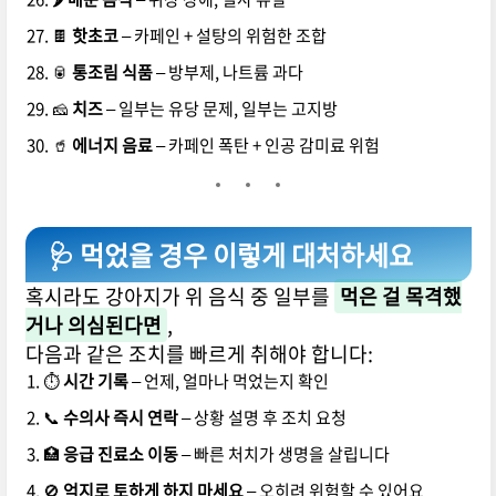
🍫
핫초코
– 카페인 + 설탕의 위험한 조합
🥫
통조림 식품
– 방부제, 나트륨 과다
🧀
치즈
– 일부는 유당 문제, 일부는 고지방
🥤
에너지 음료
– 카페인 폭탄 + 인공 감미료 위험
🩺 먹었을 경우 이렇게 대처하세요
혹시라도 강아지가 위 음식 중 일부를
먹은 걸 목격했
거나 의심된다면
,
다음과 같은 조치를 빠르게 취해야 합니다:
⏱️
시간 기록
– 언제, 얼마나 먹었는지 확인
📞
수의사 즉시 연락
– 상황 설명 후 조치 요청
🏥
응급 진료소 이동
– 빠른 처치가 생명을 살립니다
🚫
억지로 토하게 하지 마세요
– 오히려 위험할 수 있어요