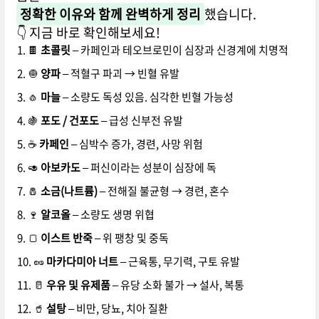
정확한 이유와 함께 완벽하게 정리
했습니다.
👇 지금 바로 확인해보세요!
🍫
초콜릿
– 카페인과 테오브로민이 심장과 신경계에 치명적
🧅
양파
– 적혈구 파괴 → 빈혈 유발
🧄
마늘
– 소량도 독성 있음. 심각한 빈혈 가능성
🍇
포도 / 건포도
– 급성 신부전 유발
☕
카페인
– 심박수 증가, 경련, 사망 위험
🥑
아보카도
– 퍼신이라는 성분이 심장에 독
🧂
소금(나트륨)
– 전해질 불균형 → 경련, 혼수
🍷
알코올
– 소량도 생명 위협
🍞
이스트 반죽
– 위 팽창 및 중독
🥜
마카다미아 너트
– 근육통, 무기력, 구토 유발
🥛
우유 및 유제품
– 유당 소화 불가 → 설사, 복통
🥤
설탕
– 비만, 당뇨, 치아 질환